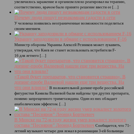
увеличилось заражение и организм плохо реагировал на терапию,
соответственно, врачом было принято решение ввести ее […]
Почему люди пишут незнакомцам гадости в сети
У человека появились неограниченные возможности поделиться
своим мнением.
Украину заподозрили в обмане с использованием F-16
Министр обороны Украины Алексей Резников может лукавить,
утверждая, что Киев не станет использовать истребители F-
16 для летнего […]
«Такой букет препаратов, что становится страшно». В
допинг-пробе Валиевой нашли еще три вещества. На
что они влияли?
В положительной допинг-пробе российской
фигуристки Камилы Валиевой были найдены три других препарата,
помимо запрещенного триметазидина. Один из них обладает
анаболическим эффектом. […]
В Минске на 72-м году жизни умер вокалист золотого
состава “Песняров” Леонид Борткевич
Сообщается, что 71-
летний музыкант четыре дня лежал в реанимации 3-ей больницы