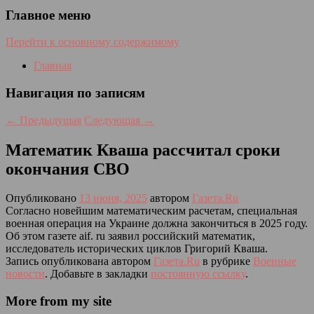
Главное меню
Перейти к основному содержимому
Главная
Навигация по записям
←
Предыдущая
Следующая
→
Математик Кваша рассчитал сроки
окончания СВО
Опубликовано
13 июня, 2025
автором
Газета.Ru
Согласно новейшим математическим расчетам, специальная
военная операция на Украине должна закончиться в 2025 году.
Об этом газете aif. ru заявил российский математик,
исследователь исторических циклов Григорий Кваша.
Запись опубликована автором
Газета.Ru
в рубрике
Военные
новости
. Добавьте в закладки
постоянную ссылку
.
More from my site