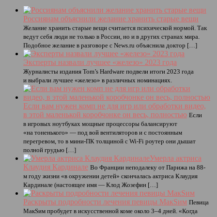
Россиянам объяснили желание хранить старые вещи
Желание хранить старые вещи считается психической нормой. Так
ведут себя люди не только в России, но и в других странах мира.
Подобное желание в разговоре с News.ru объяснила доктор […]
Эксперты назвали лучшее «железо» 2023 года
Журналисты издания Tom’s Hardware подвели итоги 2023 года
и выбрали лучшее «железо» в различных номинациях.
Если вам нужен комп не для игр или обработки видео,
в этой маленькой коробчонке он весь, полностью
Если
в игровых ноутбуках мощные процессоры балансируют
«на тоненького» — под вой вентиляторов и с постоянным
перегревом, то в мини-ПК толщиной с Wi-Fi роутер они дышат
полной грудью […]
Умерла актриса
Клаудия Кардинале
Во Франции неподалеку от Парижа на 88-
м году жизни «в окружении детей» скончалась актриса Клаудия
Кардинале (настоящее имя — Клод Жозефин […]
Раскрыты подробности лечения певицы МакSим
Певица
МакSим пробудет в искусственной коме около 3–4 дней. «Когда