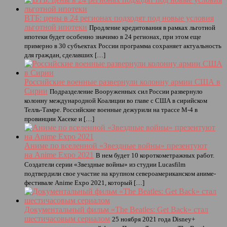
ВТБ: цены в 24 регионах подходят под новые условия
льготной ипотеки
Продление кредитования в рамках льготной
ипотеки будет особенно значимо в 24 регионах, при этом еще
примерно в 30 субъектах России программа сохраняет актуальность
для граждан, сделавших […]
Российские военные развернули колонну армии США в
Сирии
Подразделение Вооруженных сил России развернуло
колонну международной Коалиции во главе с США в сирийском
Телль-Тамре. Российские военные дежурили на трассе М-4 в
провинции Хасеке и […]
Аниме по вселенной «Звездные войны» презентуют
на Anime Expo 2021
В нем будет 10 короткометражных работ.
Создатели серии «Звездные войны» из студии Lucasfilm
подтвердили свое участие на крупном североамериканском аниме-
фестивале Anime Expo 2021, который […]
Документальный фильм «The Beatles: Get Back» стал
шестичасовым сериалом
25 ноября 2021 года Disney+