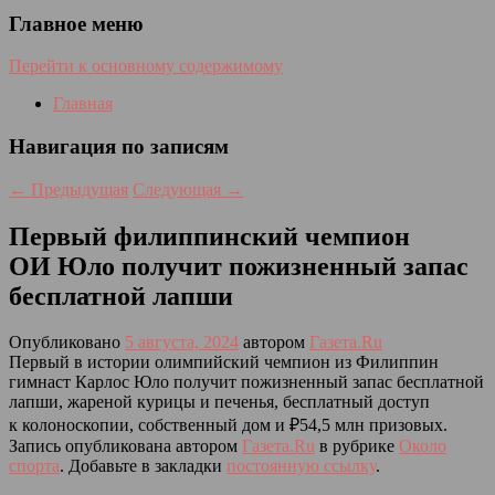
Главное меню
Перейти к основному содержимому
Главная
Навигация по записям
←
Предыдущая
Следующая
→
Первый филиппинский чемпион
ОИ Юло получит пожизненный запас
бесплатной лапши
Опубликовано
5 августа, 2024
автором
Газета.Ru
Первый в истории олимпийский чемпион из Филиппин
гимнаст Карлос Юло получит пожизненный запас бесплатной
лапши, жареной курицы и печенья, бесплатный доступ
к колоноскопии, собственный дом и ₽54,5 млн призовых.
Запись опубликована автором
Газета.Ru
в рубрике
Около
спорта
. Добавьте в закладки
постоянную ссылку
.