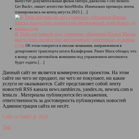
выпустит документальный фильм Питера Джексона «The Beatles:
Get Back», пишет агентство InterMedia. Изначально премьера ленты
планировалась на конец августа 2021 […]
В Tesla поставили под сомнение обещания Илона Маска
выпустить полностью автономный электрокар до конца
года
Об этом говорится в письме компании, направленном в
департамент транспорта штата Калифорния. Ранее Маск обещал, что
к концу года автомобиль компании под управлением автопилота
будет ездить […]
Данный сайт не является коммерческим проектом. На этом
сайте ни чего не продают, ни чего не покупают, ни какие
услуги не оказываются. Сайт представляет собой ленту
новостей RSS канала news.rambler.ru, yandex.ru, newsru.com и
lenta.ru . Материалы публикуются без искажения,
ответственность за достоверность публикуемых новостей
Администрация сайта не несёт.
Сайт от bmb2 @ 2021
Top